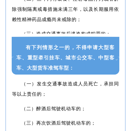
除强制隔离戒毒措施未满三年，以及长期服用依
赖性精神药品成瘾尚未戒除的；
（三）造成交通事故后逃逸构成犯罪的；
有下列情形之一的，不得申请大型客
（四）饮酒后或者醉酒驾驶机动车发生重大
车、重型牵引挂车、城市公交车、中型客
交通事故构成犯罪的；
车、大型货车准驾车型：
（五）醉酒驾驶机动车或者饮酒后驾驶营运
机动车依法被吊销机动车驾驶证未满五年的；
（一）发生交通事故造成人员死亡，承担同
等以上责任的；
（六）醉酒驾驶营运机动车依法被吊销机动
车驾驶证未满十年的；
（二）醉酒后驾驶机动车的；
（七）驾驶机动车追逐竞驶、超员、超速、
（三）再次饮酒后驾驶机动车的；