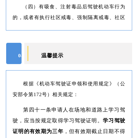
违反危险化学品安全管理规定运输危险化学品构
（四）有吸食、注射毒品后驾驶机动车行为
成犯罪依法被吊销机动车驾驶证未满五年的；
的，或者有执行社区戒毒、强制隔离戒毒、社区
（八）因本款第四项以外的其他违反交通管
康复措施记录的；
理法律法规的行为发生重大交通事故构成犯罪依
（五）驾驶机动车追逐竞驶、超员、超速、
法被吊销机动车驾驶证未满十年的；
违反危险化学品安全管理规定运输危险化学品构
04
温馨提示
（九）因其他情形依法被吊销机动车驾驶证
成犯罪的；
未满二年的；
（六）被吊销或者撤销机动车驾驶证未满十
根据《机动车驾驶证申领和使用规定》（公
（十）驾驶许可依法被撤销未满三年的；
年的；
安部令第172号）相关规定：
（十一）未取得机动车驾驶证驾驶机动车，
（七）未取得机动车驾驶证驾驶机动车，发
第四十一条申请人在场地和道路上学习驾
发生负同等以上责任交通事故造成人员重伤或者
生负同等以上责任交通事故造成人员重伤或者死
驶，应当按规定取得学习驾驶证明。
学习驾驶
死亡未满十年的；
亡的。
证明的有效期为三年
，但有效期截止日期不得