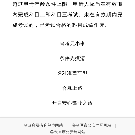
超过申请年龄条件上限。申请人应当在有效期
（十二）三年内有代替他人参加机动车驾驶
内完成科目二和科目三考试。未在有效期内完
人考试行为的；
成考试的，已考试合格的科目成绩作废。
（十三）法律、行政法规规定的其他情形。
驾考无小事
未取得机动车驾驶证驾驶机动车，有第一款
第五项至第八项行为之一的，在规定期限内不得
条件先摸清
申请机动车驾驶证。
选对准驾车型
合规上路
开启安心驾驶之旅
省政府及省直单位网站
各省区市公安厅局网站
各设区市公安局网站