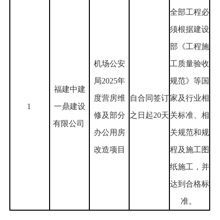
全部工程必
须根据建设
部《工程施
机场公安
工质量验收
局2025年
规范》等国
福建中建
度营房维
自合同签订
家及行业相
1
一鼎建设
修及部分
之日起20天
关标准、相
有限公司
办公用房
关规范和规
改造项目
程及施工图
纸施工，并
达到合格标
准。